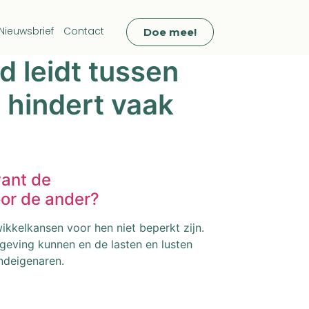
Nieuwsbrief
Contact
Doe mee!
id leidt tussen
 hindert vaak
want de
oor de ander?
wikkelkansen voor hen niet beperkt zijn.
eving kunnen en de lasten en lusten
ndeigenaren.