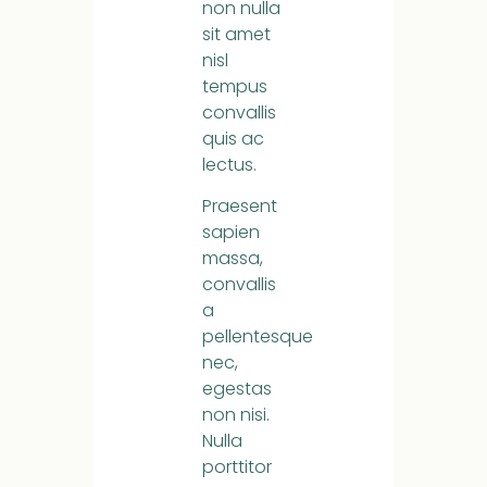
non nulla
sit amet
nisl
tempus
convallis
quis ac
lectus.
Praesent
sapien
massa,
convallis
a
pellentesque
nec,
egestas
non nisi.
Nulla
porttitor