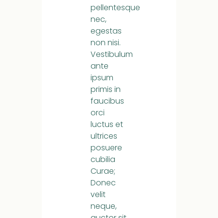
pellentesque
nec,
egestas
non nisi.
Vestibulum
ante
ipsum
primis in
faucibus
orci
luctus et
ultrices
posuere
cubilia
Curae;
Donec
velit
neque,
auctor sit