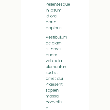
Pellentesque
in ipsum
id orci
porta
dapibus.
Vestibulum
ac diam
sit amet
quam
vehicula
elementum
sed sit
amet dui.
Praesent
sapien
massa,
convallis
a