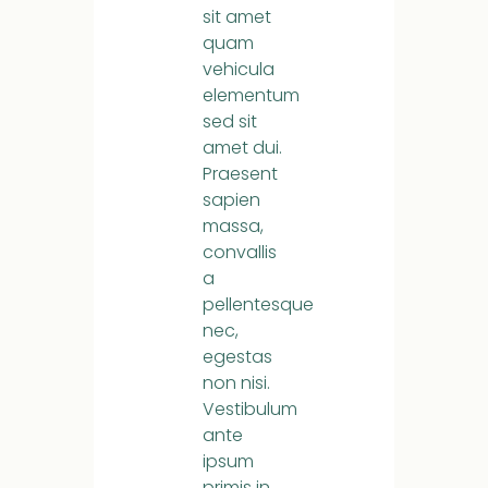
sit amet
quam
vehicula
elementum
sed sit
amet dui.
Praesent
sapien
massa,
convallis
a
pellentesque
nec,
egestas
non nisi.
Vestibulum
ante
ipsum
primis in