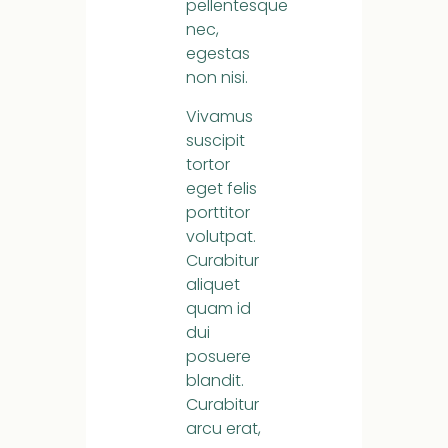
pellentesque
nec,
egestas
non nisi.
Vivamus
suscipit
tortor
eget felis
porttitor
volutpat.
Curabitur
aliquet
quam id
dui
posuere
blandit.
Curabitur
arcu erat,