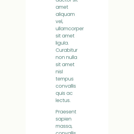
amet
aliquam
vel,
ullamcorper
sit amet
ligula.
Curabitur
non nulla
sit amet
nisl
tempus
convallis
quis ac
lectus.
Praesent
sapien
massa,
convallis