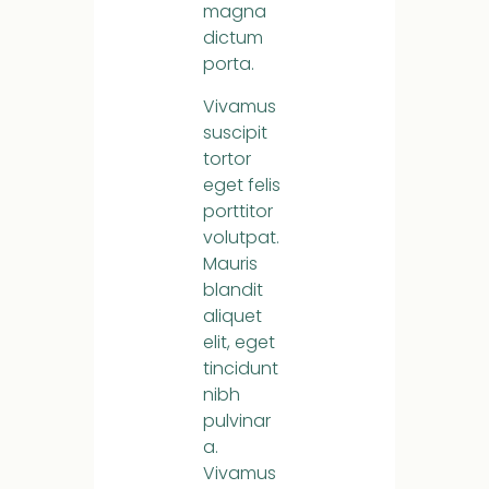
magna
dictum
porta.
Vivamus
suscipit
tortor
eget felis
porttitor
volutpat.
Mauris
blandit
aliquet
elit, eget
tincidunt
nibh
pulvinar
a.
Vivamus