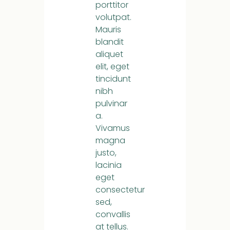
porttitor
volutpat.
Mauris
blandit
aliquet
elit, eget
tincidunt
nibh
pulvinar
a.
Vivamus
magna
justo,
lacinia
eget
consectetur
sed,
convallis
at tellus.