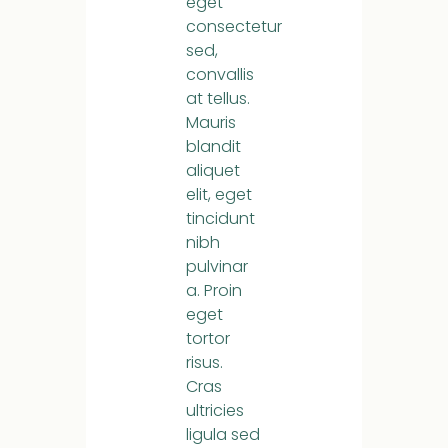
eget
consectetur
sed,
convallis
at tellus.
Mauris
blandit
aliquet
elit, eget
tincidunt
nibh
pulvinar
a. Proin
eget
tortor
risus.
Cras
ultricies
ligula sed