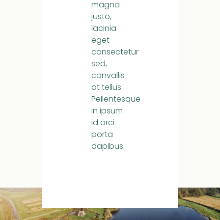
magna
justo,
lacinia
eget
consectetur
sed,
convallis
at tellus.
Pellentesque
in ipsum
id orci
porta
dapibus.