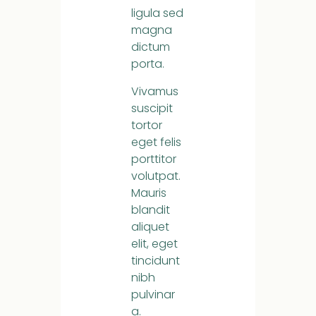
ligula sed
magna
dictum
porta.
Vivamus
suscipit
tortor
eget felis
porttitor
volutpat.
Mauris
blandit
aliquet
elit, eget
tincidunt
nibh
pulvinar
a.