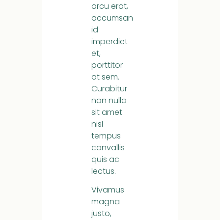
arcu erat,
accumsan
id
imperdiet
et,
porttitor
at sem.
Curabitur
non nulla
sit amet
nisl
tempus
convallis
quis ac
lectus.
Vivamus
magna
justo,