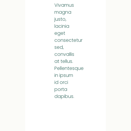
Vivamus
magna
justo,
lacinia
eget
consectetur
sed,
convallis
at tellus.
Pellentesque
in ipsum
id orci
porta
dapibus.