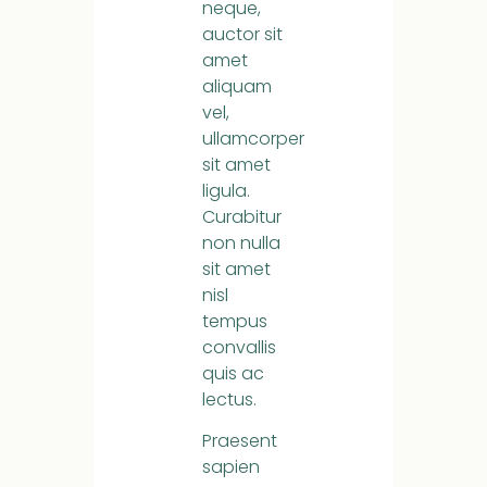
neque,
auctor sit
amet
aliquam
vel,
ullamcorper
sit amet
ligula.
Curabitur
non nulla
sit amet
nisl
tempus
convallis
quis ac
lectus.
Praesent
sapien