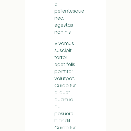
a
pellentesque
nec,
egestas
non nisi.
Vivamus
suscipit
tortor
eget felis
porttitor
volutpat.
Curabitur
aliquet
quam id
dui
posuere
blandit.
Curabitur