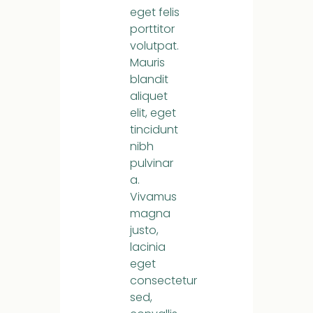
eget felis
porttitor
volutpat.
Mauris
blandit
aliquet
elit, eget
tincidunt
nibh
pulvinar
a.
Vivamus
magna
justo,
lacinia
eget
consectetur
sed,