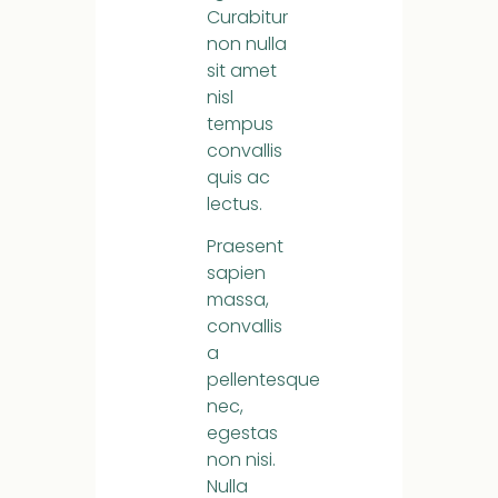
Curabitur
non nulla
sit amet
nisl
tempus
convallis
quis ac
lectus.
Praesent
sapien
massa,
convallis
a
pellentesque
nec,
egestas
non nisi.
Nulla