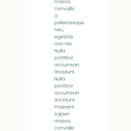
massa,
convallis
a
pellentesque
nec,
egestas
non nisi.
Nulla
porttitor
accumsan
tincidunt.
Nulla
porttitor
accumsan
tincidunt.
Praesent
sapien
massa,
convallis