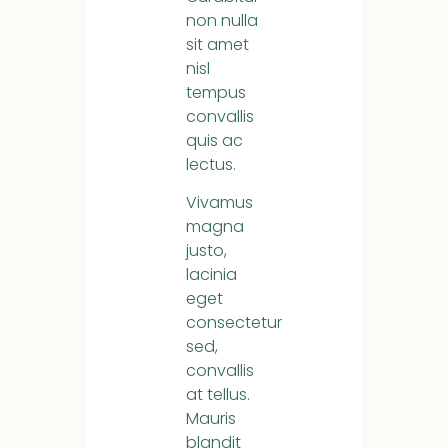
non nulla
sit amet
nisl
tempus
convallis
quis ac
lectus.
Vivamus
magna
justo,
lacinia
eget
consectetur
sed,
convallis
at tellus.
Mauris
blandit