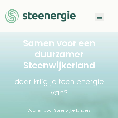
Samen voor een
duurzamer
Steenwijkerland
daar krijg je toch energie
van?
Voor en door Steenwijkerlanders