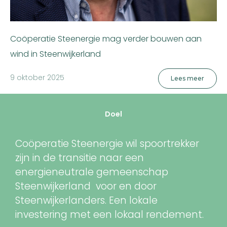
Coöperatie Steenergie mag verder bouwen aan
wind in Steenwijkerland
9 oktober 2025
Lees meer
Doel
Coöperatie Steenergie wil spoortrekker
zijn in de transitie naar een
energieneutrale gemeenschap
Steenwijkerland voor en door
Steenwijkerlanders. Een lokale
investering met een lokaal rendement.