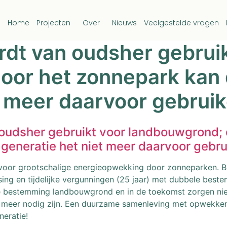
Home
Projecten
Over
Nieuws
Veelgestelde vragen
dt van oudsher gebruik
oor het zonnepark kan
t meer daarvoor gebrui
oudsher gebruikt voor landbouwgrond; 
generatie het niet meer daarvoor gebr
or grootschalige energieopwekking door zonneparken. Bin
ing en tijdelijke vergunningen (25 jaar) met dubbele best
t de bestemming landbouwgrond en in de toekomst zorgen 
t meer nodig zijn. Een duurzame samenleving met opwekke
neratie!