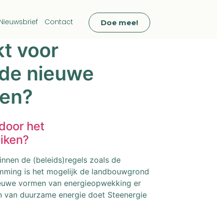
Nieuwsbrief
Contact
Doe mee!
t voor
 de nieuwe
ken?
door het
uiken?
nen de (beleids)regels zoals de
emming is het mogelijk de landbouwgrond
nieuwe vormen van energieopwekking er
n van duurzame energie doet Steenergie